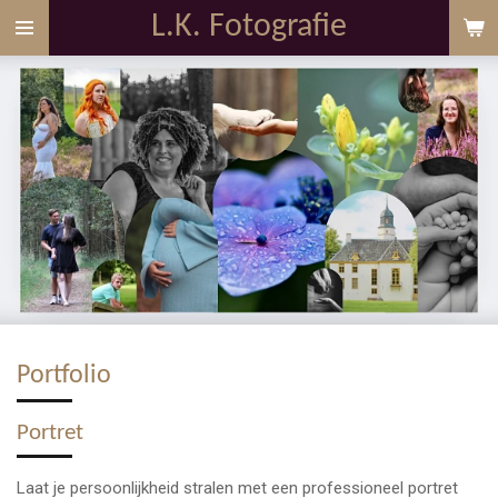
L.K. Fotografie
Ga
direct
naar
de
hoofdinhoud
Portfolio
Portret
Laat je persoonlijkheid stralen met een professioneel portret